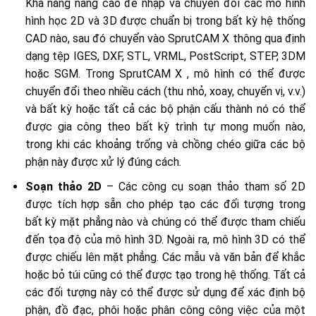
Khả năng nâng cao để nhập và chuyển đổi các mô hình
hình học 2D và 3D được chuẩn bị trong bất kỳ hệ thống
CAD nào, sau đó chuyển vào SprutCAM X thông qua định
dạng tệp IGES, DXF, STL, VRML, PostScript, STEP, 3DM
hoặc SGM. Trong SprutCAM X , mô hình có thể được
chuyển đổi theo nhiều cách (thu nhỏ, xoay, chuyển vị, v.v.)
và bất kỳ hoặc tất cả các bộ phận cấu thành nó có thể
được gia công theo bất kỳ trình tự mong muốn nào,
trong khi các khoảng trống và chồng chéo giữa các bộ
phận này được xử lý đúng cách.
Soạn thảo 2D
– Các công cụ soạn thảo tham số 2D
được tích hợp sẵn cho phép tạo các đối tượng trong
bất kỳ mặt phẳng nào và chúng có thể được tham chiếu
đến tọa độ của mô hình 3D. Ngoài ra, mô hình 3D có thể
được chiếu lên mặt phẳng. Các mẫu và văn bản để khắc
hoặc bỏ túi cũng có thể được tạo trong hệ thống. Tất cả
các đối tượng này có thể được sử dụng để xác định bộ
phận, đồ đạc, phôi hoặc phân công công việc của một