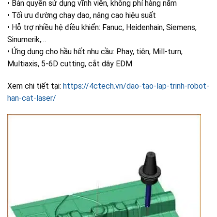
• Bản quyền sử dụng vĩnh viễn, không phí hàng năm
• Tối ưu đường chạy dao, nâng cao hiệu suất
• Hỗ trợ nhiều hệ điều khiển: Fanuc, Heidenhain, Siemens,
Sinumerik,…
• Ứng dụng cho hầu hết nhu cầu: Phay, tiện, Mill-turn,
Multiaxis, 5-6D cutting, cắt dây EDM
Xem chi tiết tại:
https://4ctech.vn/dao-tao-lap-trinh-robot-
han-cat-laser/