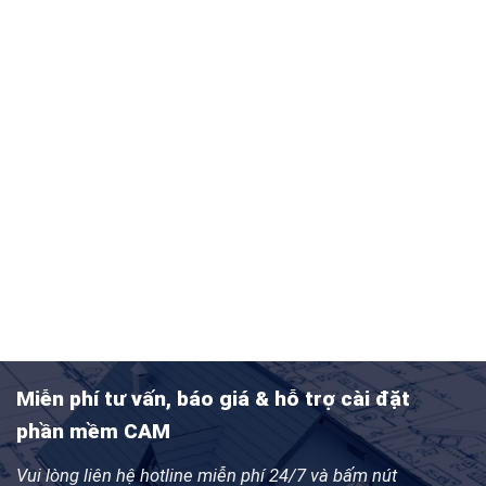
n mềm CAM: NX Siemens, MasterCAM, SolidCAM,
rMill…
điều khiển: FANUC, SIEMENS, HEIDENHAIN,
SUBISHI, DMG…
CNC: máy phay từ 3 đến 5 trục, máy tiện, trung tâm
công Mill-Turn, Cắt dây Wire EDM,…
 vấn & Báo giá miễn phí
Miễn phí tư vấn, báo giá & hỗ trợ cài đặt
phần mềm CAM
Vui lòng liên hệ hotline miễn phí 24/7 và bấm nút