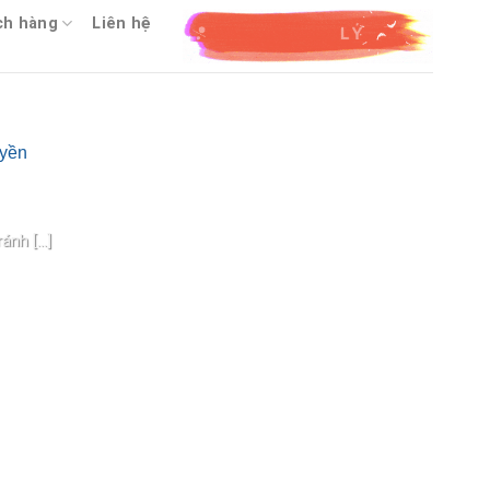
ch hàng
Liên hệ
yền
ndows/Office
h [...]