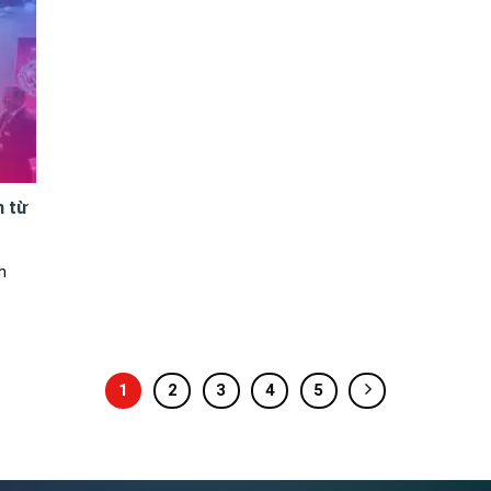
 từ
h
1
2
3
4
5