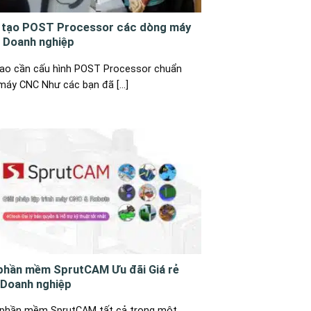
 tạo POST Processor các dòng máy
 Doanh nghiệp
sao cần cấu hình POST Processor chuẩn
máy CNC Như các bạn đã [...]
 phần mềm SprutCAM Ưu đãi Giá rẻ
 Doanh nghiệp
phần mềm SprutCAM tất cả trong một,