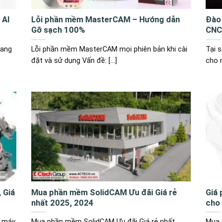
 AI
Lỗi phần mềm MasterCAM – Hướng dẫn
Đào
Gỡ sạch 100%
CNC
đang
Lỗi phần mềm MasterCAM mọi phiên bản khi cài
Tại 
đặt và sử dụng Vấn đề: [...]
cho 
 Giá
Mua phần mềm SolidCAM Ưu đãi Giá rẻ
Giá
nhất 2025, 2024
cho
h máy
Mua phần mềm SolidCAM Ưu đãi Giá rẻ nhất
Mua 