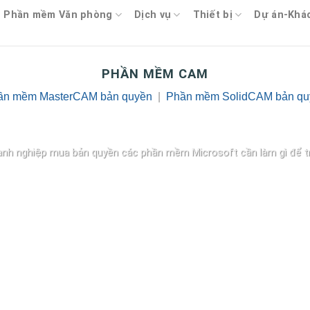
Phần mềm Văn phòng
Dịch vụ
Thiết bị
Dự án-Khá
PHẦN MỀM CAM
ần mềm MasterCAM bản quyền
|
Phần mềm SolidCAM bản qu
BLOG
i khoản Microsoft để tránh mất bản quyền Wi
anh nghiệp mua bản quyền các phần mềm Microsoft cần làm gì để trán
Continue reading
→