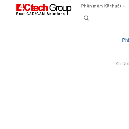
Skip
Phần mềm Kỹ thuật
to
content
Ph
Xác thực tà
Khi Do