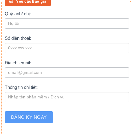
Yêu cầu Báo giá
BÁO
Quý anh/ chị:
If
you
GIÁ
are
(CUỐI
human,
BÀI
Số điện thoại:
leave
VIẾT)
this
field
blank.
Địa chỉ email:
Thông tin chi tiết:
ĐĂNG KÝ NGAY