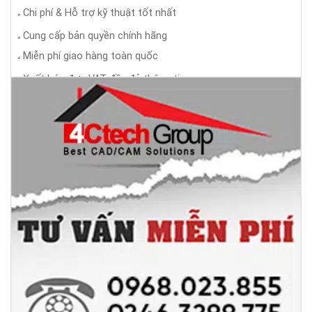
Chi phí & Hỗ trợ kỹ thuật tốt nhất
◕
Cung cấp bản quyền chính hãng
◕
Miễn phí giao hàng toàn quốc
◕
Xuất hóa đơn VAT đầy đủ thông tin
◕