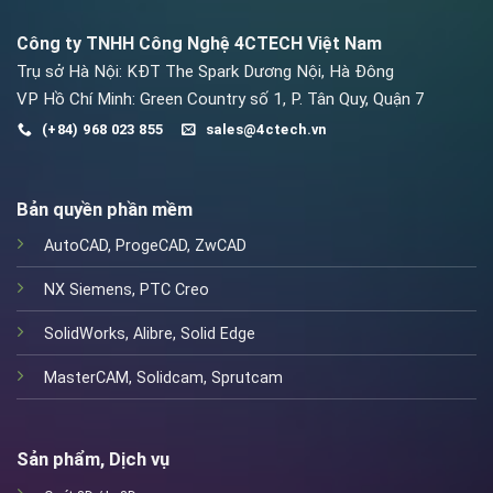
Công ty TNHH Công Nghệ 4CTECH Việt Nam
Trụ sở Hà Nội: KĐT The Spark Dương Nội, Hà Đông
VP Hồ Chí Minh: Green Country số 1, P. Tân Quy, Quận 7
(+84) 968 023 855
sales@4ctech.vn
Bản quyền phần mềm
AutoCAD
,
ProgeCAD
,
ZwCAD
NX Siemens
,
PTC Creo
SolidWorks
,
Alibre
,
Solid Edge
MasterCAM
,
Solidcam
,
Sprutcam
Sản phẩm, Dịch vụ