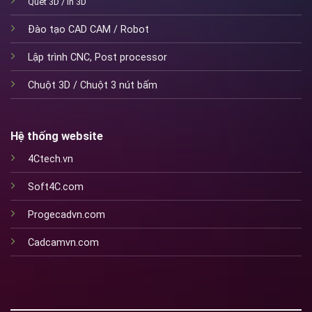
Quét 3D / In 3D
Đào tạo CAD CAM / Robot
Lập trình CNC
,
Post processor
Chuột 3D / Chuột 3 nút bấm
Hệ thống website
4Ctech.vn
Soft4C.com
Progecadvn.com
Cadcamvn.com