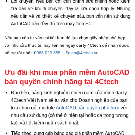
Lời khuyên: Nếu bạn chỉ cần chỉnh sửa nhanh hoặc kiểm
tra bản vẽ khi di chuyển, đây là lựa chọn hợp lý. Nhưng
nếu cần vẽ và thiết kế chuyên sâu, bạn vẫn nên sử dụng
AutoCAD bản đầy đủ trên máy tính PC.
Nếu bạn cần tư vấn chi tiết hơn để lựa chọn giấy phép phù hợp
với nhu cầu thực tế, hãy liên hệ ngay đại lý 4Ctech để nhận được
hỗ trợ tốt nhất:
0968 023 855
–
Sales@4ctech.vn
Ưu đãi khi mua phần mềm AutoCAD
bản quyền chính hãng tại 4Ctech
Đầu tiên, bằng kinh nghiệm nhiều năm của mình đại lý
4Ctech Việt Nam sẽ tư vấn cho Doanh nghiệp của bạn
lựa chọn gói module
AutoCAD bản quyền phù hợp
với
nhu cầu sử dụng (có thể ở hiện tại hoặc cả trong tương
lai), và tiết kiệm ngân sách nhất.
Tiếp theo, cung cấp bảng báo giá phần mềm AutoCAD