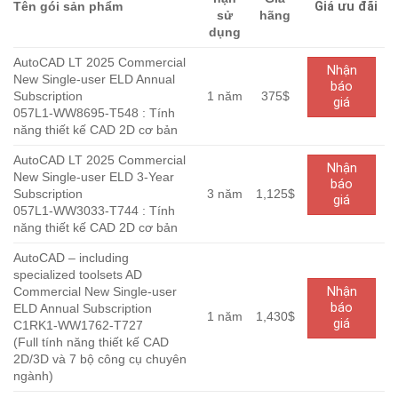
Tên gói sản phẩm
Giá ưu đãi
sử
hãng
dụng
AutoCAD LT 2025 Commercial
Nhận
New Single-user ELD Annual
báo
Subscription
1 năm
375$
giá
057L1-WW8695-T548 :
Tính
năng thiết kế CAD 2D cơ bản
AutoCAD LT 2025 Commercial
Nhận
New Single-user ELD 3-Year
báo
Subscription
3 năm
1,125$
giá
057L1-WW3033-T744 : Tính
năng thiết kế CAD 2D cơ bản
AutoCAD – including
specialized toolsets AD
Commercial New Single-user
Nhận
báo
ELD Annual Subscription
1 năm
1,430$
giá
C1RK1-WW1762-T727
(Full tính năng thiết kế CAD
2D/3D và 7 bộ công cụ chuyên
ngành)