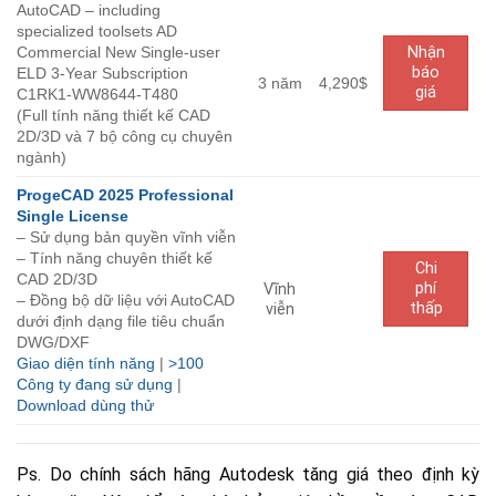
AutoCAD – including
specialized toolsets AD
Commercial New Single-user
Nhận
báo
ELD 3-Year Subscription
3 năm
4,290$
giá
C1RK1-WW8644-T480
(Full tính năng thiết kế CAD
2D/3D và 7 bộ công cụ chuyên
ngành)
ProgeCAD 2025 Professional
Single License
– Sử dụng bản quyền vĩnh viễn
– Tính năng chuyên thiết kế
Chi
CAD 2D/3D
phí
Vĩnh
– Đồng bộ dữ liệu với AutoCAD
thấp
viễn
dưới định dạng file tiêu chuẩn
DWG/DXF
Giao diện tính năng
|
>100
Công ty đang sử dụng
|
Download dùng thử
Ps. Do chính sách hãng Autodesk tăng giá theo định kỳ