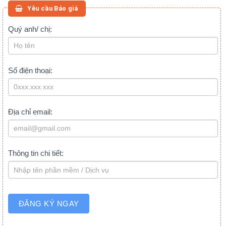
Yêu cầu Báo giá
BÁO
Quý anh/ chị:
If
you
GIÁ
are
(CUỐI
human,
BÀI
Số điện thoại:
leave
VIẾT)
this
field
blank.
Địa chỉ email:
Thông tin chi tiết:
ĐĂNG KÝ NGAY