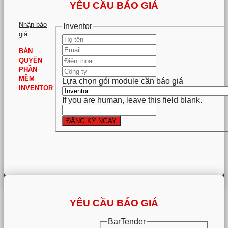
YÊU CẦU BÁO GIÁ
Nhận báo
Inventor
giá:
BẢN
QUYỀN
PHẦN
MỀM
Lựa chọn gói module cần báo giá
INVENTOR
If you are human, leave this field blank.
ĐĂNG KÝ NGAY
.
YÊU CẦU BÁO GIÁ
BarTender