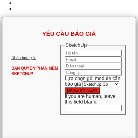
YÊU CẦU BÁO GIÁ
SketchUp
Nhận báo giá:
BẢN QUYỀN PHẦN MỀM
SKETCHUP
Lựa chọn gói module cần
báo giá
ĐĂNG KÝ NGAY
.
If you are human, leave
this field blank.