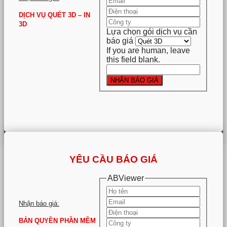
DỊCH VỤ QUÉT 3D – IN
3D
Lựa chọn gói dịch vụ cần
báo giá
If you are human, leave
.
this field blank.
NHẬN BÁO GIÁ
YÊU CẦU BÁO GIÁ
ABViewer
Nhận báo giá:
BẢN QUYỀN PHẦN MỀM