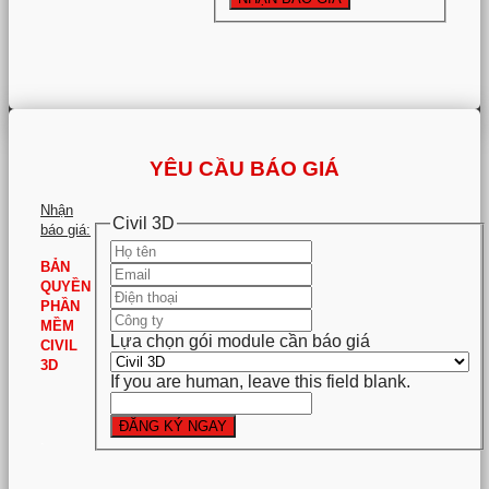
YÊU CẦU BÁO GIÁ
Nhận
Civil 3D
báo giá:
BẢN
QUYỀN
PHẦN
MỀM
Lựa chọn gói module cần báo giá
CIVIL
3D
If you are human, leave this field blank.
ĐĂNG KÝ NGAY
.