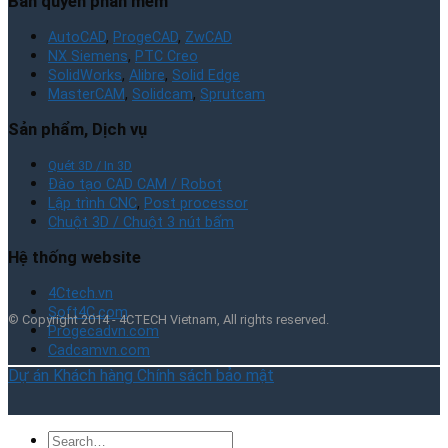
Bản quyền phần mềm
AutoCAD
,
ProgeCAD
,
ZwCAD
NX Siemens
,
PTC Creo
SolidWorks
,
Alibre
,
Solid Edge
MasterCAM
,
Solidcam
,
Sprutcam
Sản phẩm, Dịch vụ
Quét 3D / In 3D
Đào tạo CAD CAM / Robot
Lập trình CNC
,
Post processor
Chuột 3D / Chuột 3 nút bấm
Hệ thống website
4Ctech.vn
Soft4C.com
© Copyright 2014 - 4CTECH Vietnam, All rights reserved.
Progecadvn.com
Cadcamvn.com
Dự án
Khách hàng
Chính sách bảo mật