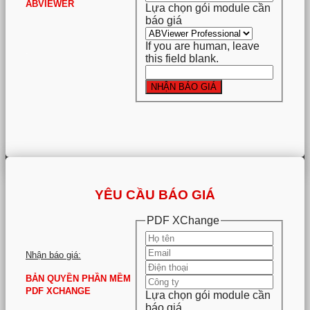
ABVIEWER
Lựa chọn gói module cần
báo giá
If you are human, leave
.
this field blank.
NHẬN BÁO GIÁ
YÊU CẦU BÁO GIÁ
PDF XChange
Nhận báo giá:
BẢN QUYỀN PHẦN MỀM
PDF XCHANGE
Lựa chọn gói module cần
báo giá