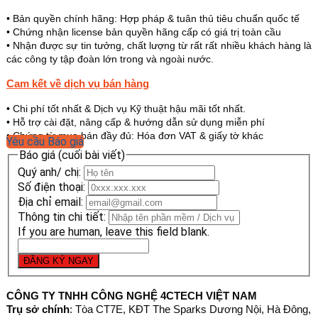
Bản quyền chính hãng: Hợp pháp & tuân thủ tiêu chuẩn quốc tế
•
Chứng nhận license bản quyền hãng cấp có giá trị toàn cầu
•
Nhận được sự tin tưởng, chất lượng từ rất rất nhiều khách hàng là
•
các công ty tập đoàn lớn trong và ngoài nước.
Cam kết về dịch vụ bán hàng
Chi phí tốt nhất & Dịch vụ Kỹ thuật hậu mãi tốt nhất.
•
Hỗ trợ cài đặt, nâng cấp & hướng dẫn sử dụng miễn phí
•
Chứng từ mua bán đầy đủ: Hóa đơn VAT & giấy tờ khác
•
Yêu cầu Báo giá
Báo giá (cuối bài viết)
Quý anh/ chị:
Số điện thoại:
Địa chỉ email:
Thông tin chi tiết:
If you are human, leave this field blank.
ĐĂNG KÝ NGAY
CÔNG TY TNHH CÔNG NGHỆ 4CTECH VIỆT NAM
Trụ sở chính
: Tòa CT7E, KĐT The Sparks Dương Nội, Hà Đông,