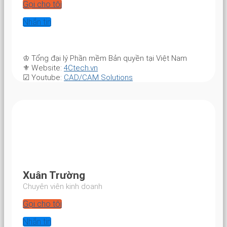
Gọi cho tôi
Nhắn tin
♔
Tổng đại lý Phần mềm Bản quyền tại Việt Nam
⚜
Website:
4Ctech.vn
☑
Youtube:
CAD/CAM Solutions
Xuân Trường
Chuyên viên kinh doanh
Gọi cho tôi
Nhắn tin