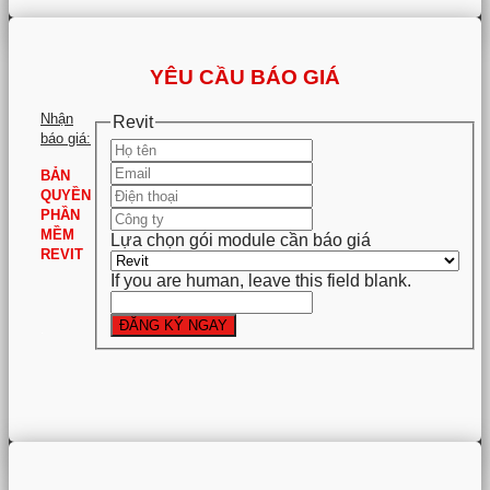
YÊU CẦU BÁO GIÁ
Nhận
Revit
báo giá:
BẢN
QUYỀN
PHẦN
MỀM
Lựa chọn gói module cần báo giá
REVIT
If you are human, leave this field blank.
ĐĂNG KÝ NGAY
.