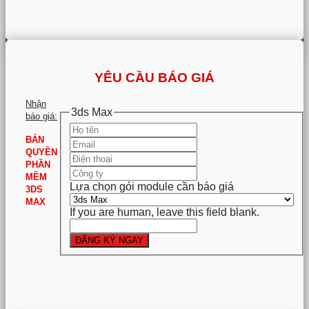
YÊU CẦU BÁO GIÁ
Nhận
3ds Max
báo giá:
BẢN
QUYỀN
PHẦN
MỀM
Lựa chọn gói module cần báo giá
3DS
MAX
If you are human, leave this field blank.
ĐĂNG KÝ NGAY
.