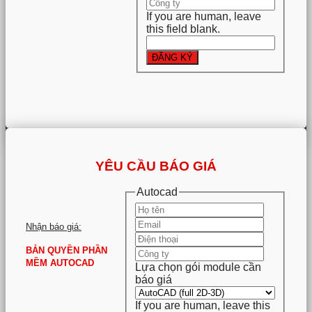
If you are human, leave
this field blank.
.
ĐĂNG KÝ
YÊU CẦU BÁO GIÁ
Autocad
Nhận báo giá:
BẢN QUYỀN PHẦN
MỀM AUTOCAD
Lựa chọn gói module cần
báo giá
If you are human, leave this
.