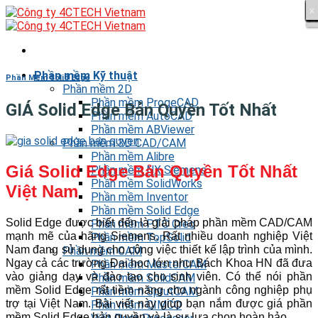
x
x
x
x
x
x
x
x
x
x
x
x
x
x
x
x
x
x
x
x
x
x
x
x
x
x
x
x
x
x
x
Skip
×
×
to
content
Phần mềm Kỹ thuật
Phần Mềm Solid Edge
Phần mềm 2D
Phần mềm ProgeCAD
GIÁ Solid Edge Bản Quyền Tốt Nhất
Phần mềm AutoCAD
Phần mềm ABViewer
Phần mềm 3D CAD/CAM
Phần mềm Alibre
Giá Solid Edge Bản Quyền Tốt Nhất
Phần mềm NX Siemens
Phần mềm SolidWorks
Việt Nam
Phần mềm Inventor
Phần mềm Solid Edge
Solid Edge được biết đến là giải pháp phần mềm CAD/CAM
Phần mềm PTC Creo
mạnh mẽ của hãng Siemens. Rất nhiều doanh nghiệp Việt
Phần mềm TopSolid
Nam đang sử dụng cho công việc thiết kế lập trình của mình.
Phần mềm CAM
Ngay cả các trường Đại học lớn như Bách Khoa HN đã đưa
Phần mềm MasterCAM
vào giảng dạy và đào tạo cho sinh viên. Có thể nói phần
Phần mềm SolidCAM
mềm Solid Edge rất tiềm năng cho ngành công nghiệp phụ
Phần mềm SprutCAM
trợ tại Việt Nam. Bài viết này giúp bạn nắm được giá phần
Phần mềm CIMCO
mềm Solid Edge bản quyền và là sự lựa chọn hoàn hảo.