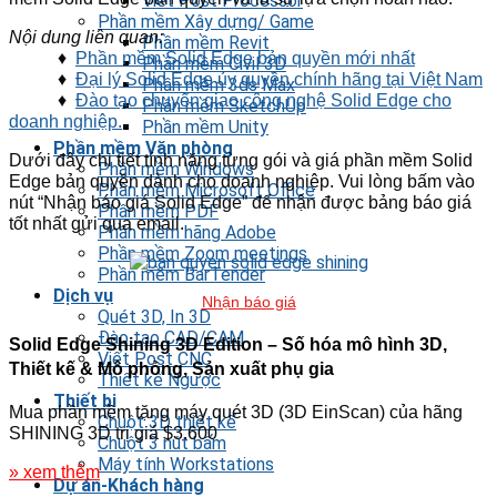
Viết Post Processor
Phần mềm Xây dựng/ Game
Nội dung liên quan:
Phần mềm Revit
♦
Phần mềm Solid Edge bản quyền mới nhất
Phần mềm Civil 3D
♦
Đại lý Solid Edge ủy quyền chính hãng tại Việt Nam
Phần mềm 3ds Max
♦
Đào tạo chuyển giao công nghệ Solid Edge cho
Phần mềm SketchUp
doanh nghiệp.
Phần mềm Unity
Phần mềm Văn phòng
Dưới đây chi tiết tính năng từng gói và giá phần mềm Solid
Phần mềm Windows
Edge bản quyền dành cho doanh nghiệp. Vui lòng bấm vào
Phần mềm Microsoft Office
nút “Nhận báo giá Solid Edge” để nhận được bảng báo giá
Phần mềm PDF
tốt nhất gửi qua email.
Phần mềm hãng Adobe
Phần mềm Zoom meetings
Phần mềm BarTender
Dịch vụ
Nhận báo giá
Quét 3D, In 3D
Đào tạo CAD/CAM
Solid Edge Shining 3D Edition – Số hóa mô hình 3D,
Viết Post CNC
Thiết kế & Mô phỏng, Sản xuất phụ gia
Thiết kế Ngược
Thiết bị
Mua phần mềm tặng máy quét 3D (3D EinScan) của hãng
Chuột 3D thiết kế
SHINING 3D trị giá $3.600
Chuột 3 nút bấm
Máy tính Workstations
» xem thêm
Dự án-Khách hàng