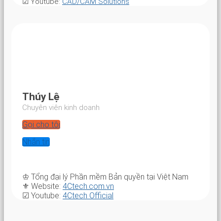
☑
Youtube:
CAD/CAM Solutions
Thúy Lệ
Chuyên viên kinh doanh
Gọi cho tôi
Nhắn tin
♔ Tổng đại lý Phần mềm Bản quyền tại Việt Nam
⚜ Website:
4Ctech.com.vn
☑ Youtube:
4Ctech Official