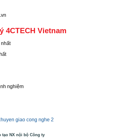
.vn
lý 4CTECH Vietnam
 nhất
hất
kinh nghiệm
 tạo NX nội bộ Công ty