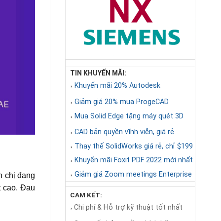
TIN KHUYẾN MÃI:
Khuyến mãi 20% Autodesk
◗
Giảm giá 20% mua ProgeCAD
◗
Mua Solid Edge tặng máy quét 3D
◗
CAD bản quyền vĩnh viễn, giá rẻ
◗
Thay thế SolidWorks giá rẻ, chỉ $199
◗
Khuyến mãi Foxit PDF 2022 mới nhất
◗
Giảm giá Zoom meetings Enterprise
 chị đang
◗
t cao. Đau
CAM KẾT:
Chi phí & Hỗ trợ kỹ thuật tốt nhất
◕