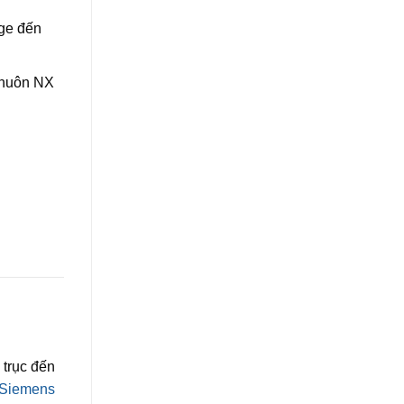
age đến
khuôn NX
 trục đến
Siemens