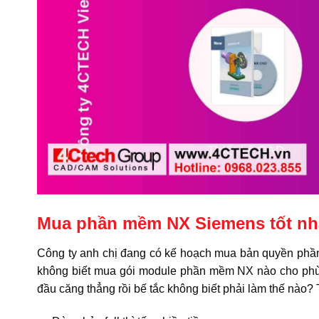
Mua phần mềm NX Siemens tốt nh
Công ty anh chị đang có kế hoạch mua bản quyền ph
không biết mua gói module phần mềm NX nào cho phù 
đầu căng thẳng rồi bế tắc không biết phải làm thế nào?