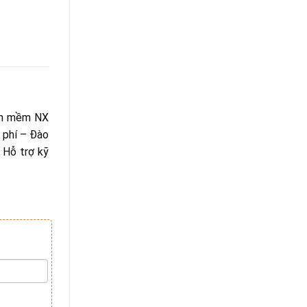
hần mềm NX
 phí – Đào
 Hỗ trợ kỹ