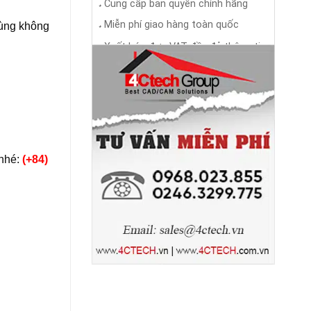
Cung cấp bản quyền chính hãng
◕
Miễn phí giao hàng toàn quốc
cùng không
◕
Xuất hóa đơn VAT đầy đủ thông tin
◕
 nhé:
(+84)