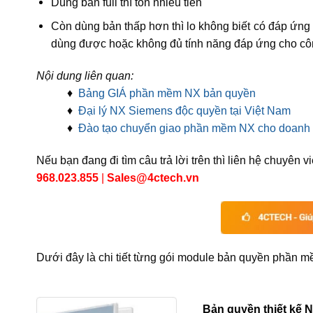
Dùng bản full thì tốn nhiều tiền
Còn dùng bản thấp hơn thì lo không biết có đáp ứng
dùng được hoặc không đủ tính năng đáp ứng cho côn
Nội dung liên quan:
♦
Bảng GIÁ phần mềm NX bản quyền
♦
Đại lý NX Siemens độc quyền tại Việt Nam
♦
Đào tạo chuyển giao phần mềm NX cho doanh 
Nếu bạn đang đi tìm câu trả lời trên thì liên hệ chuyê
968.023.855
|
Sales@4ctech.vn
Dưới đây là chi tiết từng gói module bản quyền phần 
Bản quyền thiết kế