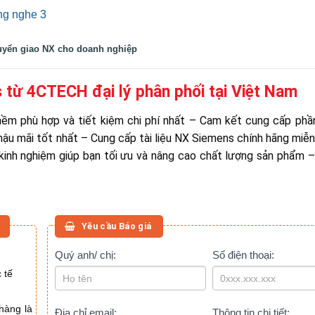
uyển giao NX cho doanh nghiệp
từ 4CTECH đại lý phân phối tại Việt Nam
 mềm phù hợp và tiết kiệm chi phí nhất – Cam kết cung cấp p
hậu mãi tốt nhất – Cung cấp tài liệu NX Siemens chính hãng miễn
kinh nghiệm giúp bạn tối ưu và nâng cao chất lượng sản phẩm –
Yêu cầu Báo giá
BÁO
Quý anh/ chị:
If
Số điện thoại:
you
GIÁ
 tế
are
(CUỐI
human,
BÀI
hàng là
Địa chỉ email:
Thông tin chi tiết: