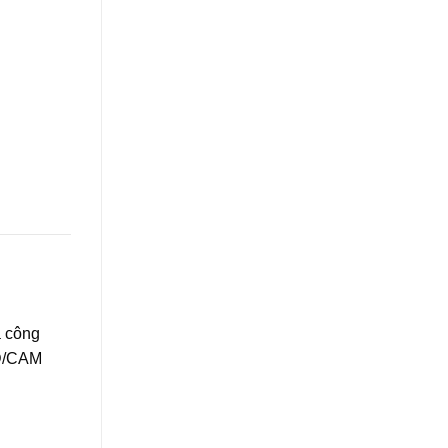
a công
AD/CAM