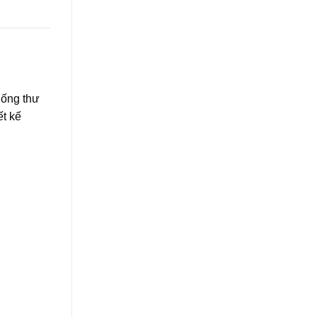
hống thư
ết kế