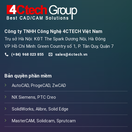
Công ty TNHH Công Nghệ 4CTECH Việt Nam
Trụ sở Hà Nội: KĐT The Spark Dương Nội, Hà Đông
VP Hồ Chí Minh: Green Country số 1, P. Tân Quy, Quận 7
(+84) 968 023 855
sales@4ctech.vn
Bản quyền phần mềm
AutoCAD
,
ProgeCAD
,
ZwCAD
NX Siemens
,
PTC Creo
SolidWorks
,
Alibre
,
Solid Edge
MasterCAM
,
Solidcam
,
Sprutcam