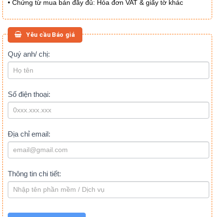
Chứng từ mua bán đầy đủ: Hóa đơn VAT & giấy tờ khác
•
Yêu cầu Báo giá
BÁO
Quý anh/ chị:
If
you
GIÁ
are
(CUỐI
human,
BÀI
Số điện thoại:
leave
VIẾT)
this
field
blank.
Địa chỉ email:
Thông tin chi tiết: