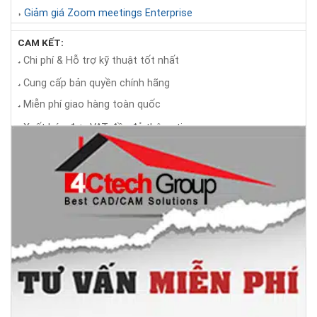
Giảm giá Zoom meetings Enterprise
◗
CAM KẾT:
Chi phí & Hỗ trợ kỹ thuật tốt nhất
◕
Cung cấp bản quyền chính hãng
◕
Miễn phí giao hàng toàn quốc
◕
Xuất hóa đơn VAT đầy đủ thông tin
◕