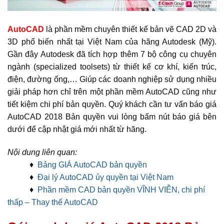
A
utoCAD
là phần mềm chuyên thiết kế bản vẽ CAD 2D và
3D phổ biến nhất tại Việt Nam của hãng Autodesk (Mỹ).
Gần đây Autodesk đã tích hợp thêm 7 bộ công cụ chuyên
ngành (specialized toolsets) từ thiết kế cơ khí, kiến trúc,
điện, đường ống,… Giúp các doanh nghiệp sử dụng nhiều
giải pháp hơn chỉ trên một phần mềm AutoCAD cũng như
tiết kiệm chi phí bản quyền. Quý khách cần tư vấn báo giá
AutoCAD 2018 Bản quyền vui lòng bấm nút báo giá bên
dưới để cập nhật giá mới nhất từ hãng.
Nội dung liên quan:
♦
Bảng GIÁ AutoCAD bản quyền
♦
Đại lý AutoCAD ủy quyền tại Việt Nam
♦
Phần mềm CAD bản quyền VĨNH VIỄN, chi phí
thấp – Thay thế AutoCAD