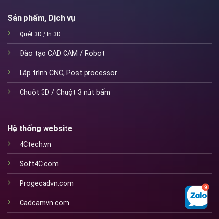
Sản phẩm, Dịch vụ
Quét 3D / In 3D
Đào tạo CAD CAM / Robot
Lập trình CNC
,
Post processor
Chuột 3D / Chuột 3 nút bấm
Hệ thống website
4Ctech.vn
Soft4C.com
Progecadvn.com
Cadcamvn.com