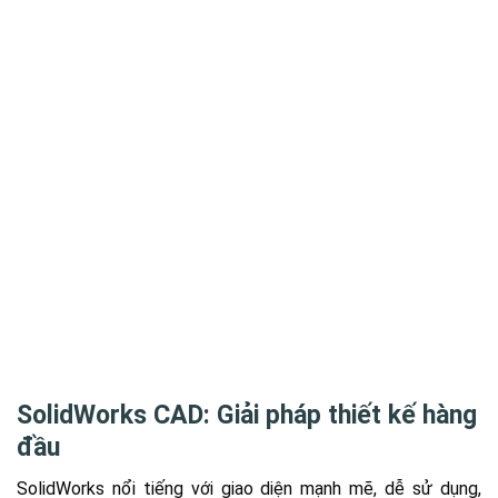
Nhận bảng giá
SOLIDWORKS Cloud
 nâng tầm doanh nghiệp của bạn với các giải pháp mô hìn
iện đại dựa trên trình duyệt và công cụ phát triển sản
 nền tảng đám mây.
Nhận bảng giá
SolidWorks CAD: Giải pháp thiết kế hàng
đầu
SolidWorks nổi tiếng với giao diện mạnh mẽ, dễ sử dụng,