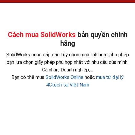
Nhận báo giá tốt nhất
Hỗ trợ tư vấn miễn phí
Cách mua SolidWorks
bản quyền chính
hãng
SolidWorks cung cấp các tùy chọn mua linh hoạt cho phép
bạn lựa chọn giấy phép phù hợp nhất với nhu cầu của mình:
Cá nhân, Doanh nghiệp,…
Bạn có thể mua
SolidWorks Online
hoặc
mua từ đại lý
4Ctech tại Việt Nam
Bản quyền Vĩnh viễn
i dùng có thể truy cập trên một máy tính duy nhất. Tíc
h vụ đám mây cho SolidWorks. Cập nhật phần mềm ngay