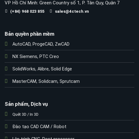
VP Hồ Chí Minh: Green Country số 1, P. Tân Quy, Quận 7
(+84) 968 023 855
sales@4ctech.vn
Bản quyền phần mềm
AutoCAD
,
ProgeCAD
,
ZwCAD
NX Siemens
,
PTC Creo
SolidWorks
,
Alibre
,
Solid Edge
MasterCAM
,
Solidcam
,
Sprutcam
Sản phẩm, Dịch vụ
Quét 3D / In 3D
Đào tạo CAD CAM / Robot